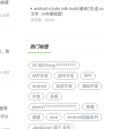
回由键
android studio ndk-build 编译C生成.so
承属
文件（ndk基础篇）
 人浏览
浏览数：
26032
热门标签
奇，我
OC NSString??????????
的组
 人浏览
APP开发
软件开发
APP
android
系统开发
源码开发
开发
系统
jquery????????????????
商城
时使用
单可以
搭建
java
Android动画系列
外面
JavaScript 其它 系列