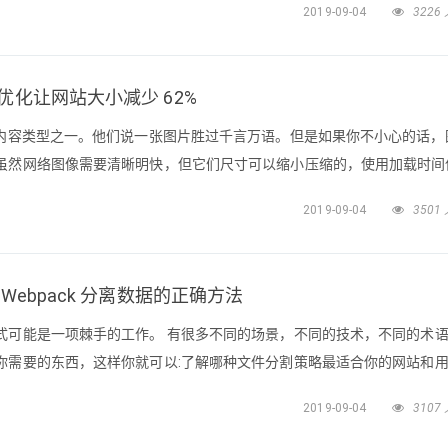
2019-09-04
3226
片优化让网站大小减少 62%
的内容类型之一。他们说一张图片胜过千言万语。但是如果你不小心的话，
虽然网络图像需要清晰明快，但它们尺寸可以缩小压缩的，使用加载时间
，我注意到我的主页的页面大小 超过了1.1MB，图片占了约88%，我
2019-09-04
3501
在分辨率方面)，显然，还有很多改进的空间。我开始阅读 Addy Osma
用 Webpack 分离数据的正确方法
式可能是一项棘手的工作。 有很多不同的场景，不同的技术，不同的术
你需要的东西，这样你就可以:了解哪种文件分割策略最适合你的网站和
lossary，有两种不同类型的文件分割。 这些术语听起来可以互换，但显然不
2019-09-04
3107
一个是 Bundle splitting，一个是 Code