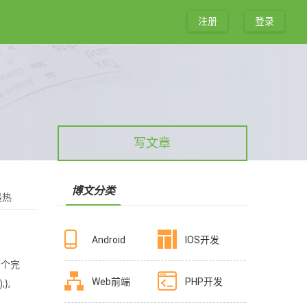
注册
登录
写文章
博文分类
最热
Android
IOS开发
两个完
Web前端
PHP开发
};