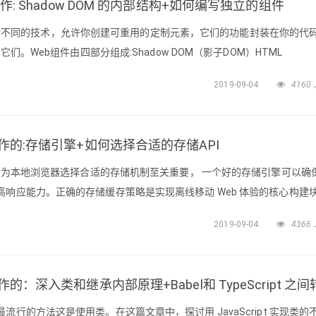
如何工作: Shadow DOM 的内部结构+如何编写独立的组件
s 是一套不同的技术，允许你创建可重用的定制元素，它们的功能封装在你的代
它们。Web组件由四部分组成:Shadow DOM（影子DOM）HTML
ustom elements（自定义元素）HTML Imports（HTML导入）在本文
2019-09-04
4160
hadow DOM
是如何工作的:存储引擎+如何选择合适的存储API
时，为本地浏览器选择合适的存储机制至关重要， 一个好的存储引擎可以确
响应能力。正确的存储缓存策略是实现离线移动 Web 体验的核心构建
本章中，讨论可选择的存储 Api 和服务，并提供一些在构建 Web应用
2019-09-04
4366
数据存储模型确定数据在内部的组织方式,这会影响 Web 应用程序的整
何工作的：深入类和继承内部原理+Babel和 TypeScript 之
行的方法这是使用类。在这篇文章中，探讨用 JavaScript 实现类的