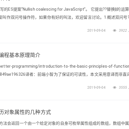
写的ES提案“Nullish coalescing for JavaScript”。 它提出??替换||的运
叫作双问号操作符，如果你有好的叫法，欢迎留言讨论。1.概述双问号?
值为null或者undefined，刚使用双问号后的默认值，否则使用该变量值
2019-09-04
3922
函数式编程基本原理简介
er-programming/introduction-to-the-basic-principles-of-function
ascript-6849ae196326译者：前端小智为了保证的可读性，本文采用意译而非
tHub博客,一年百来篇优质文章等着你！在长时间学习和使用
2019-09-04
3555
中轻松遍历对象属性的几种方式
eys()方法会返回一个由一个给定对象的自身可枚举属性组成的数组，数组中