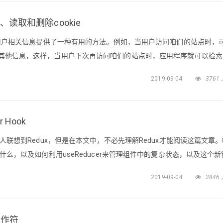
创建、读取和删除cookie
程序保存用户相关信息提供了一种有用的方法。例如，当用户访问咱们的站点时，
项或其他信息，这样，当用户下次再访问咱们的站点时，应用程序就可以检
鬼Cookie是一小段文本信息，伴随着用户请求和页面在 Web 服务器和浏
2019-09-04
3761
eb 应用程序都可以读取 Cookie 包含的信息。C
 Hook
容易让人联想到Redux，但是在本文中，不必先理解Redux才能阅读这篇文章
际上是什么，以及如何利用useReducer来管理组件中的复杂状态，以及这个
cer 是什么鬼如果你熟悉Redux或数组上中的reduce方法，你大概就知道
2019-09-04
3846
，“reducer”大概是一
操作符