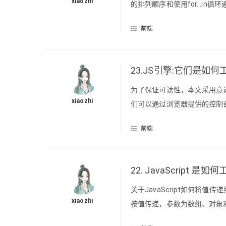
xiaozhi
的排列顺序和使用for...i
组成的数组。这是合理的，因
前端
性的例子，Object.keys()只返
23.JS引擎:它们是如
为了保证可读性，本文采用意
xiaozhi
们可以通过浏览器提供的控制台
Sources这栏，在右侧可以到
前端
件。 最受欢迎的JS 引擎是V8，由 G
22. JavaScript 
关于JavaScript如何
xiaozhi
按值传递，参数为数组、对象
说：按值传递：在函数里面改