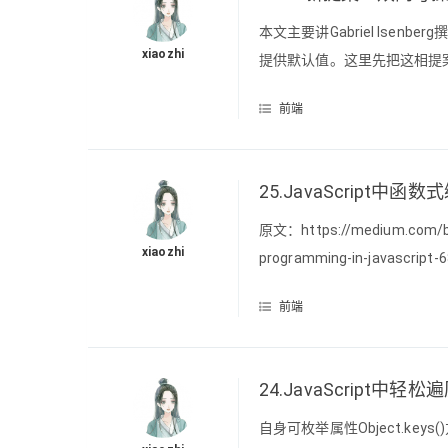
本文主要讲Gabriel Isenberg撰
xiaozhi
提供默认值。这里先把这相提案
操作符跟||类似，如果给定变量
前端
下:>undefined?
25.JavaScript中
原文：https://medium.com/bett
xiaozhi
programming-in-jav
想阅读更多优质文章请猛戳Gi
前端
24.JavaScript
自身可枚举属性Object.k