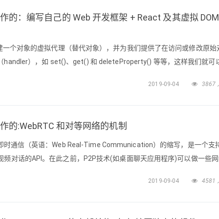
如何工作的：编写自己的 Web 开发框架 + React 及其虚拟 DOM
们创建一个对象的虚拟代理（替代对象），并为我们提供了在访问或修改原始
er），如 set()、get() 和 deleteProperty() 等等，这样我们就
)：添加新的响应性属性要使用 Vue.$set()，删除现有的响应性属性要使
2019-09-04
3867
ewProx
如何工作的:WebRTC 和对等网络的机制
通信（英语：Web Real-Time Communication）的缩写，是一个支
频对话的API。在此之前，P2P技术(如桌面聊天应用程序)可以做一些
了 Web 这一关键空白点。WebRTC 是一项实时通信技术，它允许浏览器或
2019-09-04
4581
介的情况下，建立浏览器之间点对点的连接