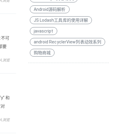
 人浏览
享传
Android源码解析
JS Lodash工具库的使用详解
javascript
误:不可
android RecyclerView列表动效系列
都要
购物商城
 人浏览
fy” 和
它对
 希望
 人浏览