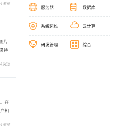
 人浏览
服务器
数据库
系统运维
云计算
图片
研发管理
综合
保持
还注意
 人浏览
ni
语。在
用户知
是。
 人浏览