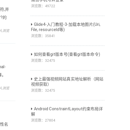
浏览数：
49722
算符,并
?的
Glide4-入门教程-3-加载本地图片(Uri,
。如
File, resourceId等)
 人浏览
浏览数：
35841
如何查看git版本号(查看git版本命令)
浏览数：
32475
al-
直译。
史上最强视频网站真实地址解析（网站
视频获取）
 人浏览
浏览数：
32475
Android ConstraintLayout约束布局详
解
浏览数：
27804
属性名