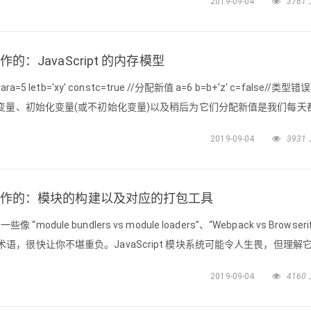
2019-09-04
3761
 对所有数据类型都使用按值传递。它对数组和对象使用按值传递，但这是在的共
何工作的：JavaScript 的内存模型
letb='xy' constc=true //分配新值 a=6 b=b+'z' c=false//类型错
变量、初始化变量(或不初始化变量)以及稍后为它们分配新值是我们每天
发生什么呢? JavaScript 如何在内部处理这些基本功能?
2019-09-04
3931
 是如何工作的：模块的构建以及对应的打包工具
 “module bundlers vs module loaders”、“Webpack vs Browseri
 这样的术语，很快让你不堪重负。JavaScript 模块系统可能令人生畏，但理解
这篇文章中，我将以简单的言语（以及一些代码示例）为你解释这些术语。
2019-09-04
4160