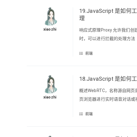
19.JavaScript 是
理
xiaozhi
响应式原理Proxy 允许我
时，可以进行拦截的处理方法（handl
免很常见的这两种限制(vue 中
前端
组的更新检测Proxyletproxy=n
18.JavaScript 是
概述WebRTC，名称源自网页即时
xiaozhi
页浏览器进行实时语音对话或视
不到的事情，WebRTC 填补
前端
app 之间可以不借助中间媒