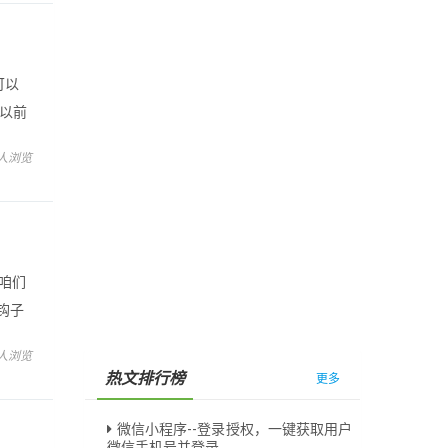
可以
索以前
览器之
 人浏览
。咱们
新钩子
 人浏览
热文排行榜
更多
微信小程序--登录授权，一键获取用户
微信手机号并登录