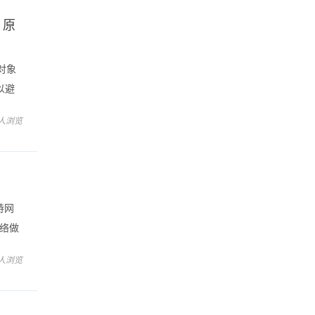
 原
对象
可以避
用数
 人浏览
持网
网络做
者
 人浏览