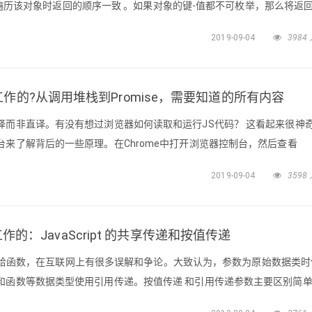
n循环遍历该对象时返回的顺序一致 。如果对象的键-值都不可枚举，那么将返
为大多数时候只需要关注对象自身的属性。来看看一个对象拥有自身和继
2019-09-04
3984
回自己的属性键：letsimpleColors={
何工作的?从调用堆栈到Promise，需要知道的所有内容
译而非直译。有没有想过浏览器如何读取和运行JS代码？ 这看起来很神
来了解背后的一些原理。在Chrome中打开浏览器控制台，然后查看
一个Call Stack盒子。JS 引擎是一个可以编译和解释我们的JS代码强大
2019-09-04
3598
oogle Chrome 和 Node.j s使用，Sp
是如何工作的：JavaScript 的共享传递和按值传递
将值传递给函数，在互联网上有很多误解和争论。大致认为，参数为原始数据类
和函数等数据类型使用引用传递。按值传递 和引用传递参数主要区别简
变传递的值不会影响到外面引用传递：在函数里面改变传递的值会影响到