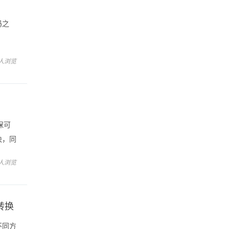
码之
中主要讲
 人浏览
保可
块，同
程序，
 人浏览
间转换
不同方