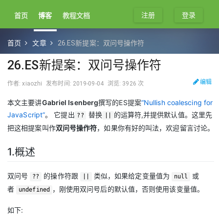
注册
登录
首页
博客
教程文档
首页
文章
26.ES新提案：双问号操作符
26.ES新提案：双问号操作符
编辑
作者: xiaozhi
发布时间: 2019-09-04
浏览: 3926 次
本文主要讲
Gabriel Isenberg
撰写的ES提案
“Nullish coalescing for
JavaScript”
。 它提出
替换
的运算符,并提供默认值。这里先
??
||
把这相提案叫作
双问号操作符
，如果你有好的叫法，欢迎留言讨论。
1.概述
双问号
的操作符跟
类似，如果给定变量值为
或
??
||
null
者
，刚使用双问号后的默认值，否则使用该变量值。
undefined
如下: