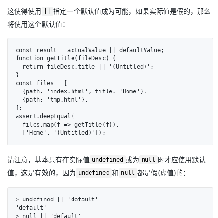
这使得使用
指定一个默认值成为可能，如果实际值是假的，那么
||
将使用这个默认值：
const result = actualValue || defaultValue;

function getTitle(fileDesc) {

  return fileDesc.title || '(Untitled)';

}

const files = [

  {path: 'index.html', title: 'Home'},

  {path: 'tmp.html'},

];

assert.deepEqual(

  files.map(f => getTitle(f)),

  ['Home', '(Untitled)']);
请注意，基本只有在实际值
或为
时才应使用默认
undefined
null
值，这是有效的，因为
和
都是假(虚值)的：
undefined
null
> undefined || 'default'

'default'

> null || 'default'
