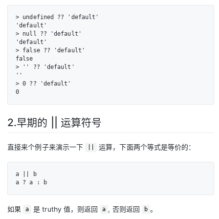
> undefined ?? 'default'

'default'

> null ?? 'default'

'default'

> false ?? 'default'

false

> '' ?? 'default'

''

> 0 ?? 'default'

0
2.早期的 || 运算符号
直接来个例子来演示一下
运算，下面两个等式是等价的：
||
a || b

a ? a : b
如果
是 truthy 值，则返回
, 否则返回
。
a
a
b