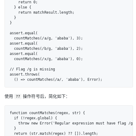
    return 0;

  } else {

    return matchResult.length;

  }

}

assert.equal(

  countMatches(/a/g, 'ababa'), 3);

assert.equal(

  countMatches(/b/g, 'ababa'), 2);

assert.equal(

  countMatches(/x/g, 'ababa'), 0);

// Flag /g is missing

assert.throws(

  () => countMatches(/a/, 'ababa'), Error);
使用
操作符号后，简化如下：
??
function countMatches(regex, str) {

  if (!regex.global) {

    throw new Error('Regular expression must have flag /g: 
  }

  return (str.match(regex) ?? []).length;
