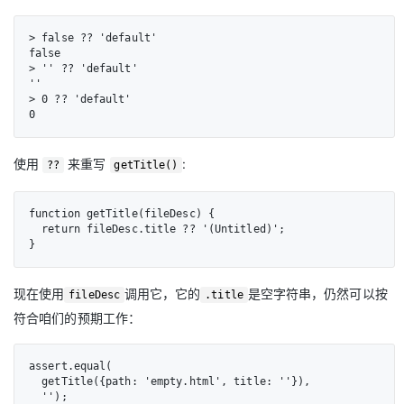
> false ?? 'default'

false

> '' ?? 'default'

''

> 0 ?? 'default'

0
使用
来重写
:
??
getTitle()
function getTitle(fileDesc) {

  return fileDesc.title ?? '(Untitled)';

}
现在使用
调用它，它的
是空字符串，仍然可以按
fileDesc
.title
符合咱们的预期工作：
assert.equal(

  getTitle({path: 'empty.html', title: ''}),

  '');