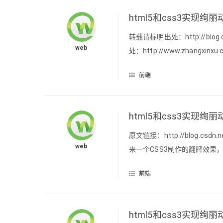
html5和css3实现
转载请标明出处：http://blog.cs
web
处：http://www.zhangxinx
感兴趣的可以没事去看看他的博
前端
html5和css3实现绚
原文链接：http://blog.csdn.
web
来一个CSS3制作的翻牌效
忆力的连连看、扑克类的游戏
前端
试下，哈~效果图：实例用到的
html5和css3实现