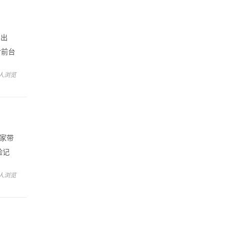
的出
，对前台
 人浏览
给大家带
验记
以尝
 人浏览