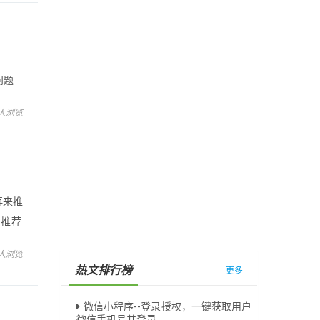
、
问题
，欢迎
 人浏览
再来推
员推荐
图形库
 人浏览
热文排行榜
更多
微信小程序--登录授权，一键获取用户
微信手机号并登录