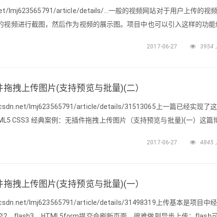
.net/lmj623565791/article/details/...一般的视频网站对于用户上传的
的视频进行截图，然后作为视频的展示图。项目中也可以引入这样的功能
用户额外上传一张展示图。效果图：看起来还是很不错，下面我给大家分
2017-06-27
3954
s = document.
无插件拖拽上传图片(支持预览与批量)(二）
sdn.net/lmj623565791/article/details/31513065上一篇已经实现
TML5 CSS3 经典案例：无插件拖拽上传图片（支持预览与批量)(一）这篇
终效果：效果图1：效果图2： 好了，请允许我把图片贴了两遍，方便大
2017-06-27
4845
的htm
无插件拖拽上传图片(支持预览与批量)(一）
sdn.net/lmj623565791/article/details/31498319上传基本是项目
2、flash3、HTML5form提交会刷新页面，很难做到异步上传；flash