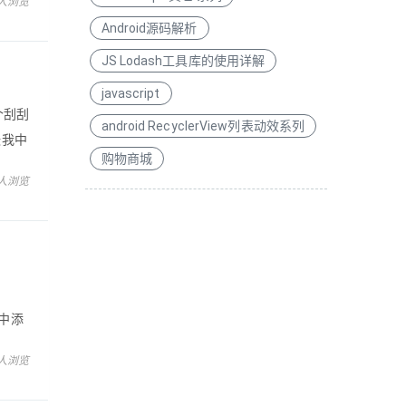
 人浏览
Android源码解析
JS Lodash工具库的使用详解
javascript
一个刮刮
android RecyclerView列表动效系列
张我中
购物商城
 人浏览
示中添
创意应
 人浏览