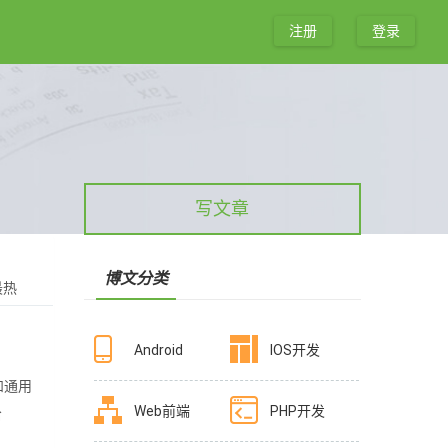
注册
登录
写文章
博文分类
最热
Android
IOS开发
和通用
Web前端
PHP开发
给
发人