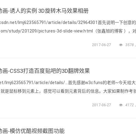
绚丽动画-诱人的实例 3D旋转木马效果相册
dn.net/lmj623565791/article/details/32964301首先说明一下创意
u.com/study/201209/pictures-3d-slide-view.html（张鑫旭的博客 ）
客，很给力~这篇博客的目的是因为上篇HTML5 CSS3专
2017-06-27
3578
丽动画-CSS3打造百度贴吧的3D翻牌效果
net/lmj623565791/article/details/...首先感谢w3cfuns的老师~今天
果，就是鼠标移到元素上，感觉可以看到元素背后的信息。大家如果制作考
神马的，甚至给女朋友写一些话语，放在使用该实例制作的相册之后都可
2017-06-27
4172
一些css3的新属性：
绚丽动画-模仿优酷视频截图功能