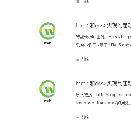
前端
html5和css3实现绚
转载请标明出处：http://blog.cs
web
乐的小例子~基于HTML5 ca
500w的照片，咋办啊，怎么花呢
前端
html5和css3实现绚
原文链接：http://blog.csdn.net
web
transform:transl
加适当的3D元素，~说不定
前端
该是w3cplus上的。当然了