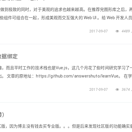
功能做到极致的同时，对于美观的追求也越来越高。在推荐完图形库之后，
些组件可组合在一起，形成美观而交互强大的 Web UI 。给 Web 开发人
 Web 开发人员推荐的开源图形库 —— 动画给 Web 开发人员推荐的开源图形
2017-09-07
4489
yout（布局）、Icon（图标）、P
看数据绑定
兴趣，而且平时工作的技术栈也是Vue.js，这几个月花了些时间研究学习了
章的原地址：https://github.com/answershuto/learnVue。 
/github.com/answershuto/learnVue/tree/master/vue-src
2017-09-07
3674
（转）
用得是社区版，因为博主没有钱去买专业版。。。但是后来发现社区版的功能确实