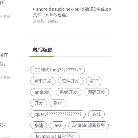
目都
android studio ndk-build 编译C生成.so
心没
文件（ndk基础篇）
 人浏览
浏览数：
26032
热门标签
得在
务，
OC NSString??????????
结
 人浏览
APP开发
软件开发
APP
android
系统开发
源码开发
开发
系统
jquery????????????????
商城
不过实
搭建
java
Android动画系列
JavaScript 其它 系列