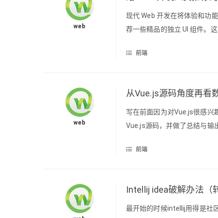
现代 Web 开发在将体验和
web
荐一些精品的独立 UI 组件。这
的开源图形库 —— 2D/3D给
前端
—— 数据可视化下面将针对 La
从Vue.js源码角度再
写在前面因为对Vue.js很感
web
Vue.js源码，并做了总结与输出。 文
程中，为Vue加上了中文的注释https:/
前端
Intellij idea破解办法
最开始的时候intellij