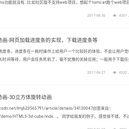
ams功能就没有…比如社区版不支持web项目，想起个tomcat跑个web项
专业版的intellij，果然各项功能用得飞起，起个web项目再也不用担
2017-06-30
4301
地址：https://www.jetb
绚丽动画-网页加载进度条的实现，下载进度条等
进度条，进度条在一耗时操作上给用户一个比较好的体验，不会让用户觉
长时间等待，用户会任务死机了，毫不犹豫的关掉应用；一般用于下载任
果有使用HTML5为手机布局的，也可以用于手机中~效果图：1、html
2017-06-27
4332
="loadBar"> <di
丽动画-3D立方体旋转动画
n.net/lmj623565791/article/details/34120047创意来自：
s.com/demo/HTML5-3d-cube/inde... ， 同学给我发的例子，感觉很不错，
~效果图：知识点：1、perspective ，transform 的复习2