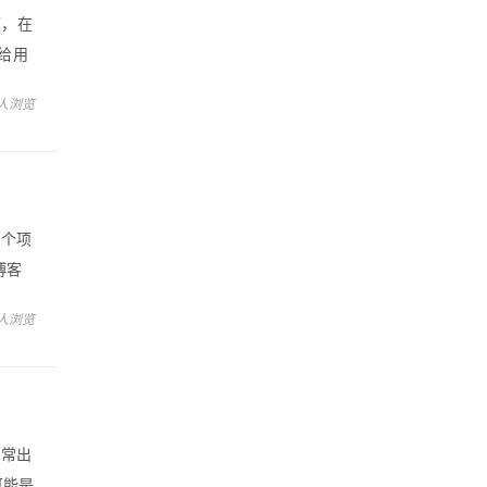
视频，在
给用
析
 人浏览
了这个项
博客
家看效
 人浏览
中经常出
可能是