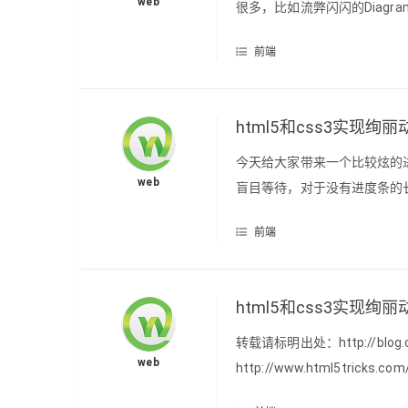
web
很多，比如流弊闪闪的Diagr
没法搞。于是，博主重新下载了个
前端
有tomcat server了。专业版下载
html5和css3实现
今天给大家带来一个比较炫的
web
盲目等待，对于没有进度条的
删除大量任务，网页加载等；如
前端
构：<div id="loadBar01" class
html5和css3实现绚
转载请标明出处：http://blog.csd
web
http://www.html5trick
在想不出来实际的用处，但是效果很炫