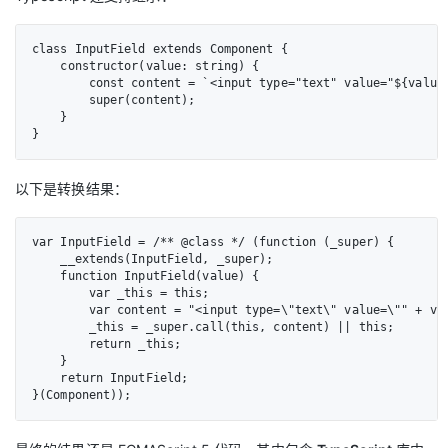
class InputField extends Component {

    constructor(value: string) {

        const content = `<input type="text" value="${value}
        super(content);

    }

}
以下是转换结果：
var InputField = /** @class */ (function (_super) {

    __extends(InputField, _super);

    function InputField(value) {

        var _this = this;

        var content = "<input type=\"text\" value=\"" + val
        _this = _super.call(this, content) || this;

        return _this;

    }

    return InputField;

}(Component));