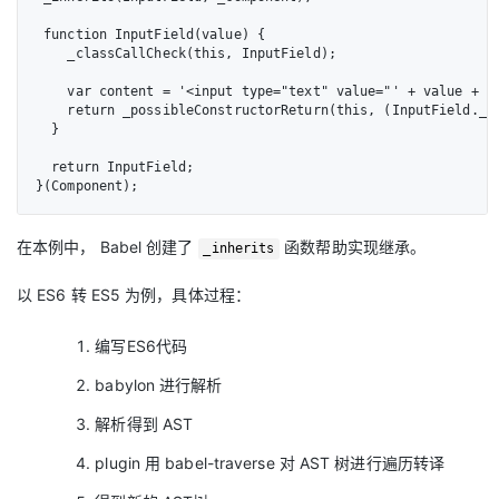
 function InputField(value) {

    _classCallCheck(this, InputField);

    var content = '<input type="text" value="' + value + '"
    return _possibleConstructorReturn(this, (InputField.__p
  }

  return InputField;

}(Component);
在本例中， Babel 创建了
函数帮助实现继承。
_inherits
以 ES6 转 ES5 为例，具体过程：
编写ES6代码
babylon 进行解析
解析得到 AST
plugin 用 babel-traverse 对 AST 树进行遍历转译