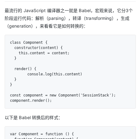
最流行的 JavaScript 编译器之一就是 Babel，宏观来说，它分3个
阶段运行代码：解析（parsing），转译（transforming），生成
（generation），来看看它是如何转换的：
class Component {

  constructor(content) {

    this.content = content;

  }

  render() {

  	console.log(this.content)

  }

}

const component = new Component('SessionStack');

component.render();
以下是 Babel 转换后的样式：
var Component = function () {
