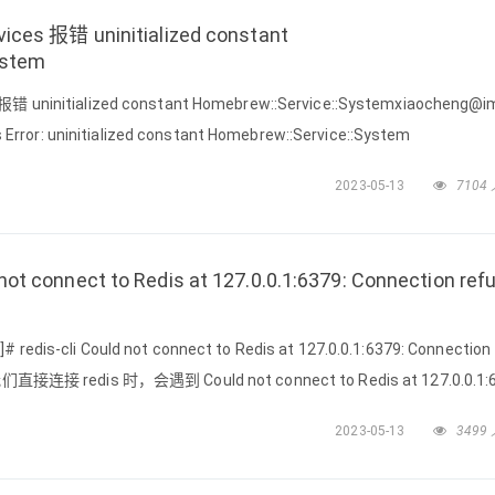
es 报错 uninitialized constant
ystem
 uninitialized constant Homebrew::Service::Systemxiaocheng@i
s Error: uninitialized constant Homebrew::Service::System
2023-05-13
7104
connect to Redis at 127.0.0.1:6379: Connection ref
dis-cli Could not connect to Redis at 127.0.0.1:6379: Connection
我们直接连接 redis 时，会遇到 Could not connect to Redis at 127.0.0.1:6
2023-05-13
3499