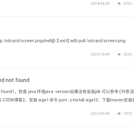
2024-04-20
4723
ap /sdcard/screen.pngshell@ $ exit$ adb pull /sdcard/screen.png
2023-10-09
5226
d not found
ot found1，检查 java 环境java -version如果没有安装jdk 可以参考:(39条
-CSDN博客2、安装 wget 命令:yum -y install wget3、下载maven安装
org/maven/maven-3/3.9.4/b
2023-09-08
7473