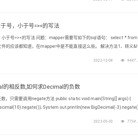
针，是可以依靠 H
,大于号，小于号=><的写法
于号=><的写法 问题：mapper需要写如下的sql语句： select * from
mapper文件的应该都知道，在mapper中是不能直接这么些。 解决方法1、转义&lt;
2022-12-08
9447
al的相反数,如何求Decimal的负数
要调用negate方法 public static void main(String[] args) {
cimal(10).negate()); System.out.println(new BigDecimal(-3).negate()
2023-05-30
7734