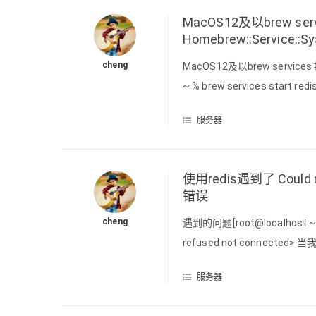
MacOS12及以brew servic
Homebrew::Service::S
cheng
MacOS12及以brew services 报错
~ % brew services start redi
/opt/homebrew/Library/T
服务器
使用redis遇到了 Could not 
错误
cheng
遇到的问题[root@localhost ~]# re
refused not connected> 当
Connection ref
服务器