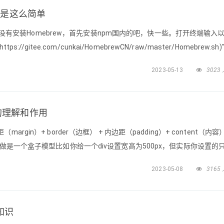
来就是这么简单
s1、没有安装Homebrew，首先安装npm国内的吧，快一些。打开终端输入
SL https://gitee.com/cunkai/HomebrewCN/raw/master/Homebrew.sh)
 install redis执行上述命令后出现以下，则成功安装：=
2023-05-13
3023
-box的理解和作用
gin）+ border（边框） + 内边距（padding）+ content（内
做是一个盒子模型比如你给一个div设置宽高为500px，但实际你设置的
g:10px;border:1px solid red;这时div的宽高就会变为544px（content
2023-05-08
3165
性知识