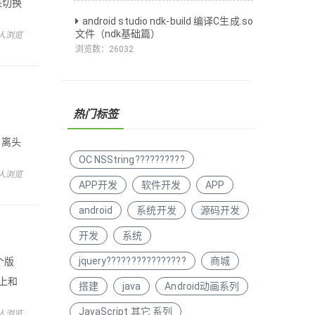
t来切换
android studio ndk-build 编译C生成.so
文件（ndk基础篇）
 人浏览
浏览数：
26032
热门标签
t
分离头
OC NSString??????????
，如
 人浏览
APP开发
软件开发
APP
android
系统开发
源码开发
开发
系统
jquery????????????????
商城
个版
质上和
搭建
java
Android动画系列
点连
JavaScript 其它 系列
 人浏览