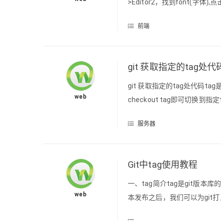
>Editor2，找到font(字体
字体的样式.
前端
git 获取指定的tag处代
git 获取指定的tag处代码t
web
checkout tag即可切换到指
指针状态，这个时候的修改是
服务器
果需要修改可以尝试git checkout
Git中tag使用教程
一、tag简介tag是git版
web
本发布之后，我们可以为git打上 v
分工上是不同：tag对应某次co