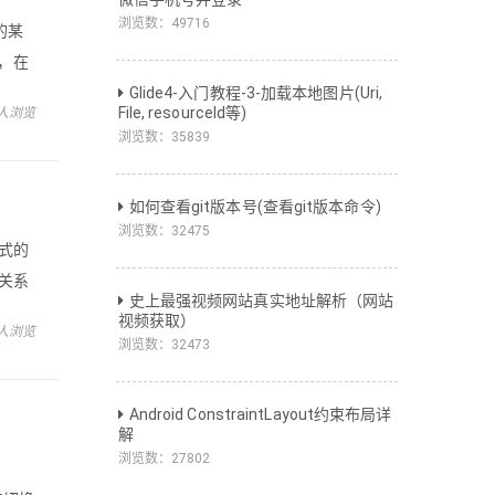
浏览数：
49716
的某
，在
解（已
Glide4-入门教程-3-加载本地图片(Uri,
File, resourceId等)
 人浏览
浏览数：
35839
如何查看git版本号(查看git版本命令)
浏览数：
32475
式的
前关系
史上最强视频网站真实地址解析（网站
范式
视频获取）
 人浏览
浏览数：
32473
Android ConstraintLayout约束布局详
解
浏览数：
27802