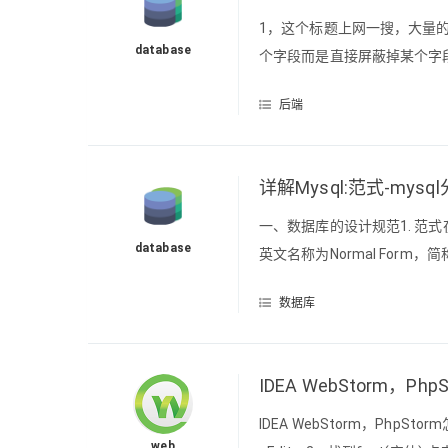
1，这个标题上网一搜，大量的
database
个字段而是直接屏蔽掉某个字
接收参数的时候这个字段的值也接
后端
验证）据说这个问题是jackson2.
详解Mysql:范式-mys
一、数据库的设计规范1. 
database
英文名称为Normal For
型数据库有六种常见范式，按照
数据库
（3NF），巴斯科德范式（BC
IDEA WebStorm，
IDEA WebStorm，PhpSto
web