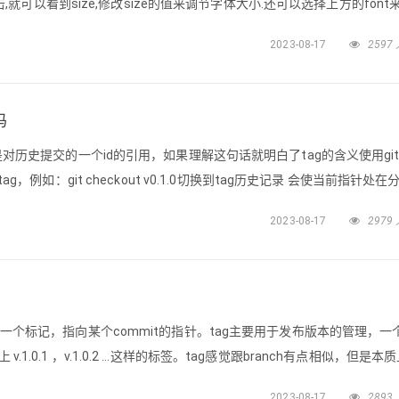
),点击,就可以看到size,修改size的值来调节字体大小.还可以选择上方的fon
2023-08-17
2597
码
ag是对历史提交的一个id的引用，如果理解这句话就明白了tag的含义使用gi
定tag，例如：git checkout v0.1.0切换到tag历史记录 会使当前指针处在
很危险的，在切换回主线时如果没有合并，之前的修改提交基本都会丢失
2023-08-17
2979
 -b branc
本库的一个标记，指向某个commit的指针。tag主要用于发布版本的管理，一
.1.0.1 ，v.1.0.2 …这样的标签。tag感觉跟branch有点相似，但是本
mmit,是一个点，是不可移动的。branch 对应一系列commit，是很多
2023-08-17
2893