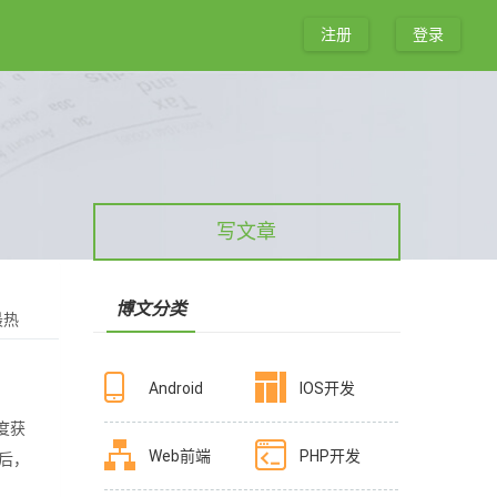
注册
登录
写文章
博文分类
最热
Android
IOS开发
纬度获
Web前端
PHP开发
然后，