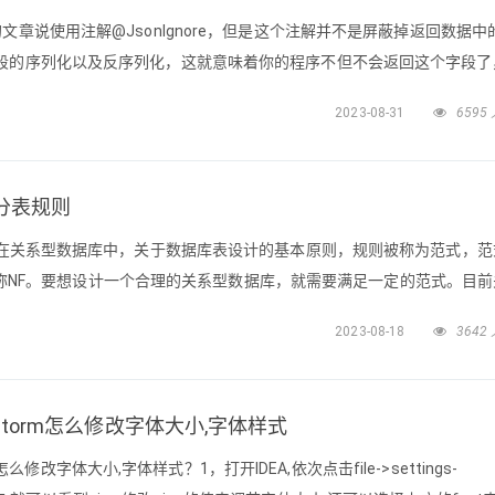
文章说使用注解@JsonIgnore，但是这个注解并不是屏蔽掉返回数据中
段的序列化以及反序列化，这就意味着你的程序不但不会返回这个字段了
收不到了因此只想屏蔽返回的某个字段的话要用@JsonProperty 注
2023-08-31
6595
6开始的 但是我用的事1.8.8版本........在新
ql分表规则
范式在关系型数据库中，关于数据库表设计的基本原则，规则被称为范式，范
m，简称NF。要想设计一个合理的关系型数据库，就需要满足一定的范式。目
范式级别，从低到高有：第一范式（1NF），第二范式（2NF），第三
2023-08-18
3642
NF），第四范式（4NF），第五范式（5NF，又称完美范式）。数据库
PhpStorm怎么修改字体大小,字体样式
rm怎么修改字体大小,字体样式？1，打开IDEA,依次点击file->settings-