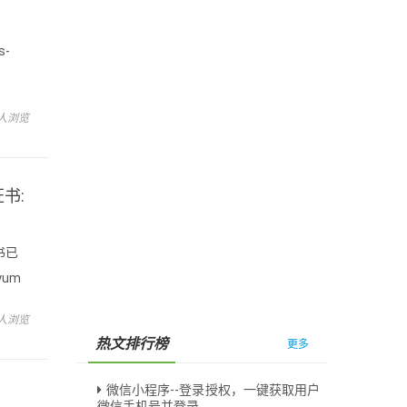
s-
 人浏览
证书:
证书已
yum
 人浏览
热文排行榜
更多
微信小程序--登录授权，一键获取用户
微信手机号并登录