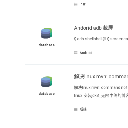
PHP
Andorid adb 截屏
$ adb shellshell@ $ screenc
database
Android
解决linux mvn: comman
解决linux mvn: command n
database
linux 安装jdk8_无限中终的博客
wget https://dlcdn.apache.
后端