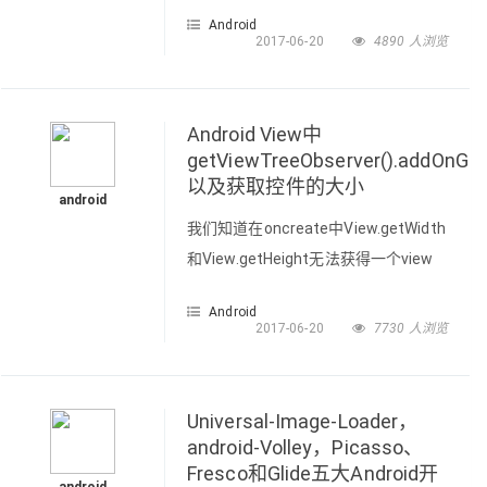
WebView又做了加强，可以看到Web
Android
开发在android开发中的地位越来越高
2017-06-20
4890 人浏览
了，现在就开始学习一下android中的
WebView。 WebView的简介： 1）
WebView可以使得网页轻松的内嵌到
Android View中
app里，还可以直接跟js相互调用。
getViewTreeObserver().addOnGlob
以及获取控件的大小
2）webview有两个方法：
android
setWebChromeClient 和
我们知道在oncreate中View.getWidth
和View.getHeight无法获得一个view
的高度和宽度，这是因为View组件布
Android
局要在onResume回调后完成。所以现
2017-06-20
7730 人浏览
在需要使用
getViewTreeObserver().addOnGlobalLayou
来获得宽度或者高度。这是获得一个
Universal-Image-Loader，
view的宽度和高度的方法之一。
android-Volley，Picasso、
Fresco和Glide五大Android开
OnGlobalLayoutLis