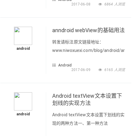
同时安装 Android Studio 预览版并在
2017-06-08
6864 人浏览
这两个版本中开发同一应用。之所以能
够实现这一点，是因为 Android Studio
将每个安装版本的设置存储在该版本特
anndroid webView的基础用法
定的文件夹中。 例如，如果您在
转发请标注原文链接地址：
Windows 上安装了 Android Studio 2.3
android
www.niwoxuexi.com/blog/android/article
稳定版和 And
越来越火了，web页面在app的嵌入的
Android
也越来越多了android5.0对WebView
2017-06-09
6165 人浏览
又做了加强，可以看到Web开发在
android开发中的地位越来越高了，现
在就开始学习一下android中的
Android textView文本设置下
WebView。 WebView的简介：
划线的实现方法
WebView可以使得网页轻松的内嵌到a
android
Android textView文本设置下划线的实
现的两种方法一、第一种方法
textview.getPaint().setFlags(Paint.UNDE