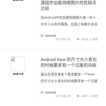
android
源组件加载网络图片的优缺点
比较
在Android中的加载网络图片是一件十
分令人头疼的事情，在网上有着许多关
于加载网络图片的开源库，可以让我们
Android
十分方便的加载网络图片。在这里我主
2017-06-20
4528 人浏览
要介绍一下我自己在使用Volley,
Picasso, Universal-Imageloader的一
些使用的感悟。以及最基本的用法介
Android View 的尺寸大小变化
绍。 一、android-Volley 给
的时候要求有一个过度的动画
ImageView设置图片源// imageView
android
最近在项目里有个需求要求一个View
是一个Image
的尺寸大小变化的时候要求有一个过度
的动画
Android
（view.getLayoutParams().height
2017-06-20
5441 人浏览
100--->400）查看了一些资料后成功