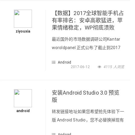
搞定，下面跟大家一起分享解决的方法
主要是继承Animation重写里面的几个
【数据】2017全球智能手机占
方法，成功搞定@Override protected
有率排名：安卓高歌猛进，苹
果情绪稳定，WP彻底溃败
void applyTransformation(float
ziyouxia
interpola
最近国外的市场数据调研公司Kantar
woroldpanel 正式公布了截止到2017
年一季度，全球范围内智能手机市场的
Android
最新排名情况，这个份数据主要包含目
2017-06-12
4115 人浏览
前智能手机用户较多的地区，比如中
国、美国、英国、法国、德国等地；
首先来看下国内市场，安卓手机市场占
安装Android Studio 3.0 预览
有率从去年的76.4%上涨到了86.4%，
版
提升了10%，苹果iOS则是从原来的
android
转发链接地址如果您希望抢先体验下一
22.2%下滑至13.2%，下降9%，可以说
版 Android Studio，您不必替换掉现有
在国内，苹果丢掉的份额
的稳定版。 您可以在安装有稳定版的
Android