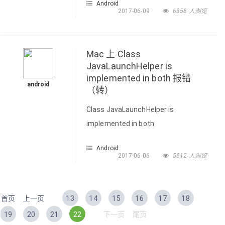
Android
下划线实例：TextView tv=new
2017-06-09
6358 人浏览
TextView(this);
tv.getPaint().setFlags(Paint.UNDERLINE_
下划
Mac 上 Class
JavaLaunchHelper is
implemented in both 报错
android
（转）
Class JavaLaunchHelper is
implemented in both
/Library/Java/JavaVirtualMachines/jdk1.
Android
(0x10d19c4c0) and
2017-06-06
5612 人浏览
/Library/Java/JavaVirtualMachines/jdk1.
首页
上一页
13
14
15
16
17
18
19
20
21
22
下一页
尾页