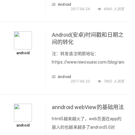
Android
其余所有单词的第一个字母大写（例
2017-06-24
4060 人浏览
如：int myCurrentAge = 25) 2. 帕斯卡
(pascal)命名法:又称大驼峰命名法，
所有单词的第一个字母大写（ 例如 ：
Android(安卓)时间戳和日期之
int MyCurrentAge = 25;) 3. 下划线命
间的转化
名法:单词与单词间用下
android
注：转发请注明原地址：
https://www.niwoxuexi.com/blog/android/a
在Android开发过程中，经常会遇到日
Android
期的各种格式转换，主要使用
2017-06-23
7865 人浏览
SimpleDateFormat这个类来实现，掌
握了这个类，可以转换任何你想要的各
种格式。 常见的日期格式： 1，日期格
anndroid webView的基础用法
式：String dateString = "2017-06-20
html5越来越火了，web页面在app的
10:
android
嵌入的也越来越多了android5.0对