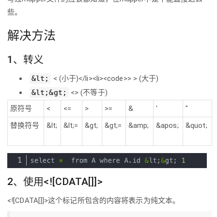
些。
解决方法
1、转义
&lt;
< (小于)</li><li><code>> > (大于)
&lt;&gt;
<> (不等于)
原符号
<
<=
>
>=
&
'
"
替换符号
&lt;
&lt;=
&gt;
&gt;=
&amp;
&apos;
&quot;
2、使用<![CDATA[]]>
<![CDATA[]]>这个标记所包含的内容将表示为纯文本。