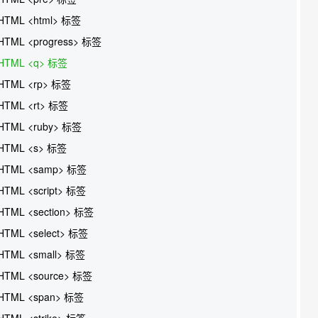
HTML <html> 标签
HTML <progress> 标签
HTML <q> 标签
HTML <rp> 标签
HTML <rt> 标签
HTML <ruby> 标签
HTML <s> 标签
HTML <samp> 标签
HTML <script> 标签
HTML <section> 标签
HTML <select> 标签
HTML <small> 标签
HTML <source> 标签
HTML <span> 标签
HTML <strike> 标签