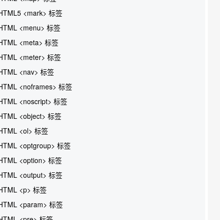
HTML5 <mark> 标签
HTML <menu> 标签
HTML <meta> 标签
HTML <meter> 标签
HTML <nav> 标签
HTML <noframes> 标签
HTML <noscript> 标签
HTML <object> 标签
HTML <ol> 标签
HTML <optgroup> 标签
HTML <option> 标签
HTML <output> 标签
HTML <p> 标签
HTML <param> 标签
HTML <pre> 标签