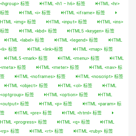
<hgroup> 标签
HTML <h1 – h6> 标签
HTML <hr>
标签
HTML <i> 标签
HTML <iframe> 标签
HTML <img> 标签
HTML <input> 标签
HTML <ins>
标签
HTML <kbd> 标签
HTML5 <keygen> 标签
HTML <label> 标签
HTML <legend> 标签
HTML
<li> 标签
HTML <link>标签
HTML <map> 标签
HTML5 <mark> 标签
HTML <menu> 标签
HTML
<meta> 标签
HTML <meter> 标签
HTML <nav> 标
签
HTML <noframes> 标签
HTML <noscript> 标签
HTML <object> 标签
HTML <ol> 标签
HTML
<optgroup> 标签
HTML <option> 标签
HTML
<output> 标签
HTML <p> 标签
HTML <param> 标
签
HTML <pre> 标签
HTML <html> 标签
HTML <progress> 标签
HTML <q> 标签
HTML
<rp> 标签
HTML <rt> 标签
HTML <ruby> 标签