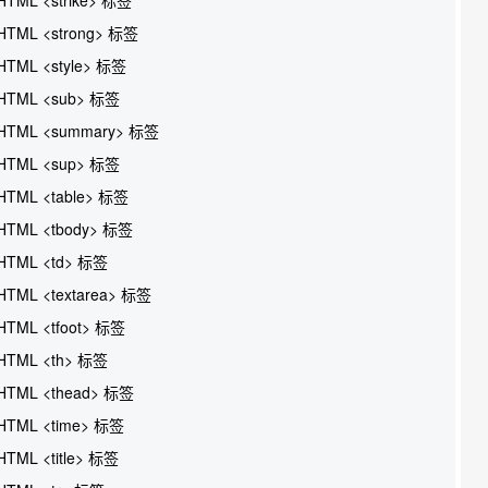
HTML <strong> 标签
HTML <style> 标签
HTML <sub> 标签
HTML <summary> 标签
HTML <sup> 标签
HTML <table> 标签
HTML <tbody> 标签
HTML <td> 标签
HTML <textarea> 标签
HTML <tfoot> 标签
HTML <th> 标签
HTML <thead> 标签
HTML <time> 标签
HTML <title> 标签