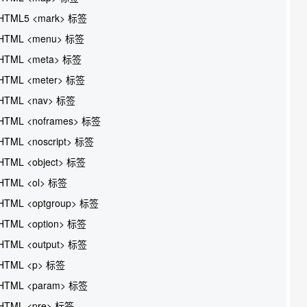
HTML5 <mark> 标签
HTML <menu> 标签
HTML <meta> 标签
HTML <meter> 标签
HTML <nav> 标签
HTML <noframes> 标签
HTML <noscript> 标签
HTML <object> 标签
HTML <ol> 标签
HTML <optgroup> 标签
HTML <option> 标签
HTML <output> 标签
HTML <p> 标签
HTML <param> 标签
HTML <pre> 标签