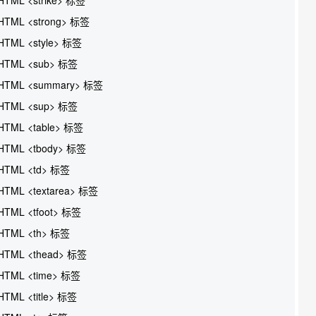
HTML <strong> 标签
HTML <style> 标签
HTML <sub> 标签
HTML <summary> 标签
HTML <sup> 标签
HTML <table> 标签
HTML <tbody> 标签
HTML <td> 标签
HTML <textarea> 标签
HTML <tfoot> 标签
HTML <th> 标签
HTML <thead> 标签
HTML <time> 标签
HTML <title> 标签