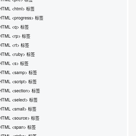
HTML <html> 标签
HTML <progress> 标签
HTML <q> 标签
HTML <rp> 标签
HTML <rt> 标签
HTML <ruby> 标签
HTML <s> 标签
HTML <samp> 标签
HTML <script> 标签
HTML <section> 标签
HTML <select> 标签
HTML <small> 标签
HTML <source> 标签
HTML <span> 标签
HTML <strike> 标签