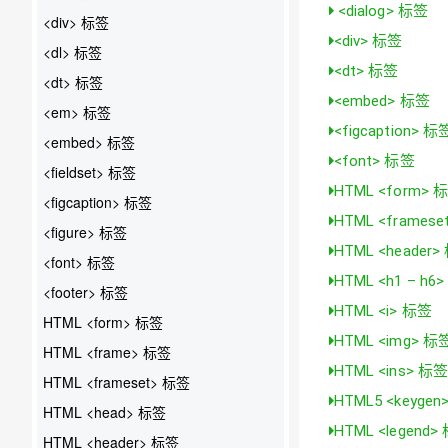
<dialog> 标签
<div> 标签
<div> 标签
<dl> 标签
<dt> 标签
<dt> 标签
<embed> 标签
<em> 标签
<figcaption> 标
<embed> 标签
<font> 标签
<fieldset> 标签
HTML <form> 
<figcaption> 标签
HTML <frames
<figure> 标签
HTML <header
<font> 标签
HTML <h1 – h6
<footer> 标签
HTML <i> 标签
HTML <form> 标签
HTML <img> 标
HTML <frame> 标签
HTML <ins> 标
HTML <frameset> 标签
HTML5 <keyge
HTML <head> 标签
HTML <legend>
HTML <header> 标签