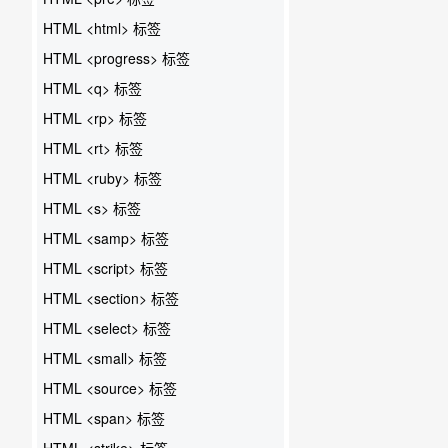
HTML <html> 标签
HTML <progress> 标签
HTML <q> 标签
HTML <rp> 标签
HTML <rt> 标签
HTML <ruby> 标签
HTML <s> 标签
HTML <samp> 标签
HTML <script> 标签
HTML <section> 标签
HTML <select> 标签
HTML <small> 标签
HTML <source> 标签
HTML <span> 标签
HTML <strike> 标签