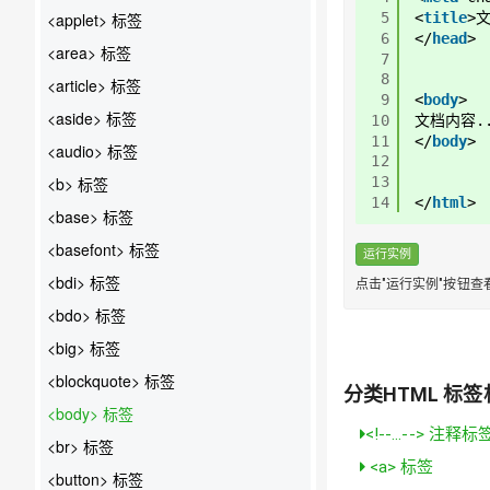
<applet> 标签
5
<
title
>
6
</
head
>
<area> 标签
7
8
<article> 标签
9
<
body
>
<aside> 标签
10
文档内容..
11
</
body
>
<audio> 标签
12
<b> 标签
13
14
</
html
>
<base> 标签
<basefont> 标签
运行实例
<bdi> 标签
点击"运行实例"按钮查
<bdo> 标签
<big> 标签
<blockquote> 标签
分类HTML 标签
<body> 标签
<!--...--> 注释标
<br> 标签
<a> 标签
<button> 标签