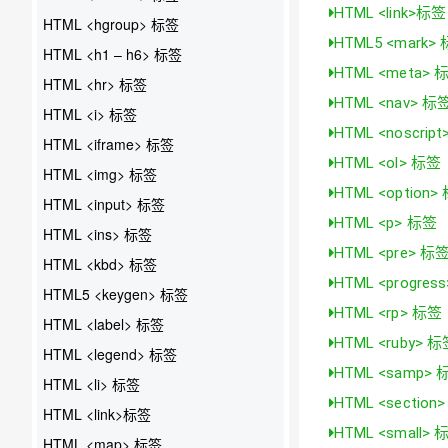
HTML <link>标签
HTML <hgroup> 标签
HTML5 <mark>
HTML <h1 – h6> 标签
HTML <meta> 
HTML <hr> 标签
HTML <nav> 标
HTML <i> 标签
HTML <noscrip
HTML <iframe> 标签
HTML <ol> 标签
HTML <img> 标签
HTML <option>
HTML <input> 标签
HTML <p> 标签
HTML <ins> 标签
HTML <pre> 标
HTML <kbd> 标签
HTML <progres
HTML5 <keygen> 标签
HTML <rp> 标签
HTML <label> 标签
HTML <ruby> 
HTML <legend> 标签
HTML <samp> 
HTML <li> 标签
HTML <section
HTML <link>标签
HTML <small> 
HTML <map> 标签