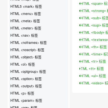
HTML <span> 
HTML5 <mark> 标签
HTML <strong>
HTML <menu> 标签
HTML <sub> 标
HTML <meta> 标签
HTML <sup> 标
HTML <meter> 标签
HTML <tbody>
HTML <nav> 标签
HTML <textare
HTML <noframes> 标签
HTML <th> 标签
HTML <noscript> 标签
HTML <time> 
HTML <object> 标签
HTML <tr> 标签
HTML <ol> 标签
TML <tt> 标签
HTML <optgroup> 标签
HTML <ul> 标签
HTML <option> 标签
HTML <video> 
HTML <output> 标签
HTML <p> 标签
HTML <param> 标签
HTML <pre> 标签