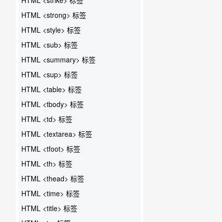
HTML <strong> 标签
HTML <style> 标签
HTML <sub> 标签
HTML <summary> 标签
HTML <sup> 标签
HTML <table> 标签
HTML <tbody> 标签
HTML <td> 标签
HTML <textarea> 标签
HTML <tfoot> 标签
HTML <th> 标签
HTML <thead> 标签
HTML <time> 标签
HTML <title> 标签