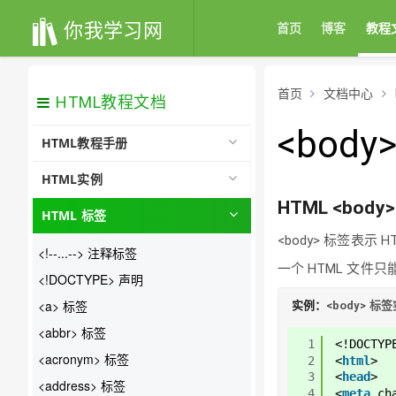
你我学习网
首页
博客
教程
首页
文档中心
HTML教程文档
<body
HTML教程手册
HTML实例
HTML
<body>
HTML 标签
<body> 标签表
<!--...--> 注释标签
一个 HTML 文件只能
<!DOCTYPE> 声明
<a> 标签
实例：
<body> 标
<abbr> 标签
1
<!DOCTYP
<acronym> 标签
2
<
html
>
3
<
head
>
<address> 标签
4
<
meta
ch