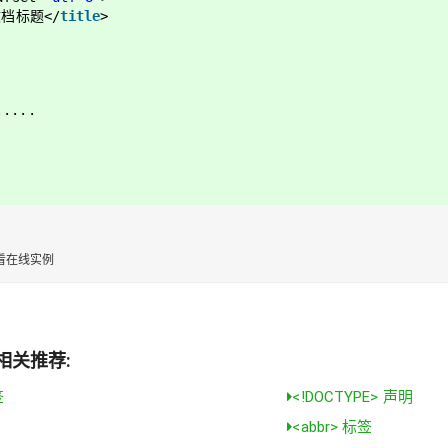
文档标题</
title
>
....
看在线实例
相关推荐:
签
<!DOCTYPE> 声明
<abbr> 标签