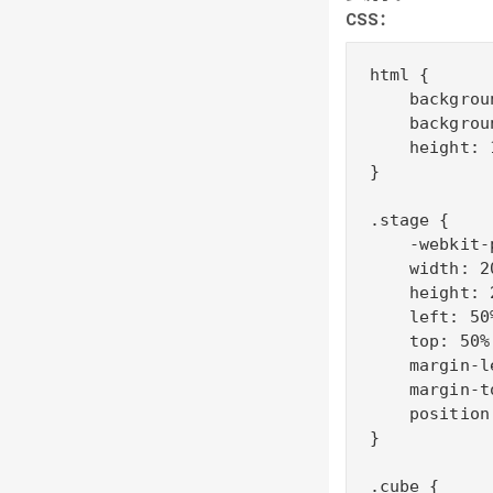
CSS：
html {

    backgrou
    backgrou
    height: 1
}

.stage {

    -webkit-
    width: 20
    height: 2
    left: 50%
    top: 50%;
    margin-l
    margin-t
    position
}

.cube {
