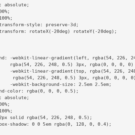
: absolute;

0%;

00%;

transform-style: preserve-3d;

transform: rotateX(-20deg) rotateY(-20deg);

nd: -webkit-linear-gradient(left, rgba(54, 226, 24
    rgba(54, 226, 248, 0.5) 3px, rgba(0, 0, 0, 0) 
    -webkit-linear-gradient(top, rgba(54, 226, 248
     rgba(54, 226, 248, 0.5) 3px, rgba(0, 0, 0, 0)
    -webkit-background-size: 2.5em 2.5em;

nd-color: rgba(0, 0, 0, 0.5);

: absolute;

0%;

00%;

2px solid rgba(54, 226, 248, 0.5);

box-shadow: 0 0 5em rgba(0, 128, 0, 0.4);
