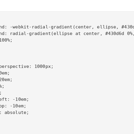
nd: -webkit-radial-gradient(center, ellipse, #430d
nd: radial-gradient(ellipse at center, #430d6d 0%,
00%;

perspective: 1000px;

em;

0em;

;



eft: -10em;

op: -10em;

: absolute;
