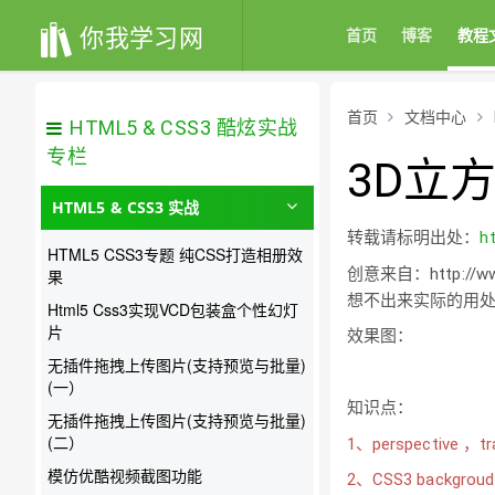
你我学习网
首页
博客
教程
首页
文档中心
HTML5 & CSS3 酷炫实战
专栏
3D立
HTML5 & CSS3 实战
转载请标明出处：
h
HTML5 CSS3专题 纯CSS打造相册效
创意来自：http://w
果
想不出来实际的用处
Html5 Css3实现VCD包装盒个性幻灯
片
效果图：
无插件拖拽上传图片(支持预览与批量)
(一）
知识点：
无插件拖拽上传图片(支持预览与批量)
(二）
1、perspective ，
模仿优酷视频截图功能
2、CSS3 back