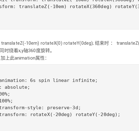
sform: translateZ(-10em) rotateX(360deg) rotateY(3
lateZ(-10em) rotateX(0) rotateY(0deg); 结束时 ： translateZ(-
); 即同时绕着x,y轴360度旋转。
上此animation属性：
animation: 6s spin linear infinite;

: absolute;

0%;

00%;

transform-style: preserve-3d;

transform: rotateX(-20deg) rotateY(-20deg);
