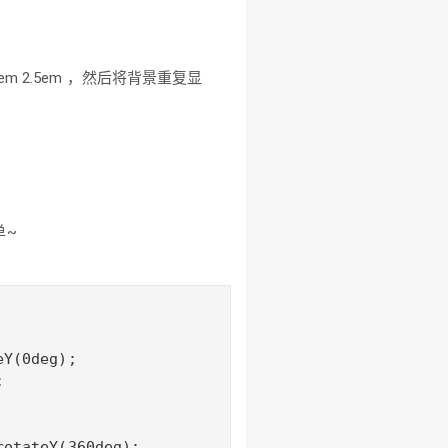
 2.5em ，然后将背景重复显
单~
Y(0deg);



otateY(360deg);
