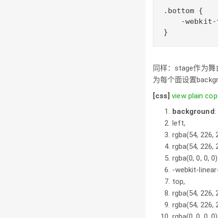
.bottom {

    -webkit-
}
同样：stage作为
为每个面设置back
[css]
view plain
cop
background
:
left
,
rgba(
54
,
226
,
rgba(
54
,
226
,
rgba(
0
,
0
,
0
,
0
-webkit-linear
top
,
rgba(
54
,
226
,
rgba(
54
,
226
,
rgba(
0
,
0
,
0
,
0