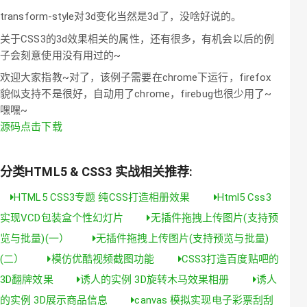
transform-style对3d变化当然是3d了，没啥好说的。
关于CSS3的3d效果相关的属性，还有很多，有机会以后的例
子会刻意使用没有用过的~
欢迎大家指教~对了，该例子需要在chrome下运行，firefox
貌似支持不是很好，自动用了chrome，firebug也很少用了~
嘿嘿~
源码点击下载
分类HTML5 & CSS3 实战相关推荐:
HTML5 CSS3专题 纯CSS打造相册效果
Html5 Css3
实现VCD包装盒个性幻灯片
无插件拖拽上传图片(支持预
览与批量)(一）
无插件拖拽上传图片(支持预览与批量)
(二）
模仿优酷视频截图功能
CSS3打造百度贴吧的
3D翻牌效果
诱人的实例 3D旋转木马效果相册
诱人
的实例 3D展示商品信息
canvas 模拟实现电子彩票刮刮