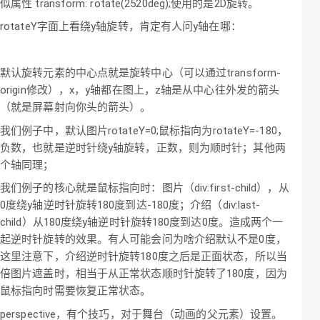
似属性 transform: rotate(2520deg);使用的是2D旋转。
rotateY字面上看绕y轴旋转，肯定有人问y轴在哪：
默认旋转元素的中心点就是旋转中心（可以通过transform-
origin修改），x，y轴都在图上，z轴是从中心往外发的箭头
（就是屏幕射向你头的箭头）。
我们例子中，默认图片rotateY=0;鼠标指向为rotateY=-180，
负数，也就是逆时针绕y轴旋转，正数，则为顺时针；其他两
个轴同理；
我们例子的核心就是鼠标指向时：图片（div:first-child），从
0度绕y轴逆时针旋转180度到达-180度；介绍（div:last-
child）从180度绕y轴逆时针旋转180度到达0度。造成两个一
起逆时针旋转的效果。有人可能会问为啥介绍默认不是0度，
这里注意下，介绍逆时针旋转180度之后是正面状态，所以当
倍图片遮盖时，相当于从正常状态顺时针旋转了180度，因为
鼠标指向时需要恢复正常状态。
perspective，有个技巧，对于舞台（动画的父元素）设置。