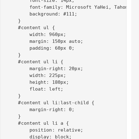
        font-size: 14px;

        font-family: Microsoft YaHei, Tahoma, G
        background: #111;

    }

    #content ul {

        width: 960px;

        margin: 150px auto;

        padding: 60px 0;

    }

    #content ul li {

        margin-right: 20px;

        width: 225px;

        height: 180px;

        float: left;

    }

    #content ul li:last-child {

        margin-right: 0;

    }

    #content ul li a {

        position: relative;

        display: block;
