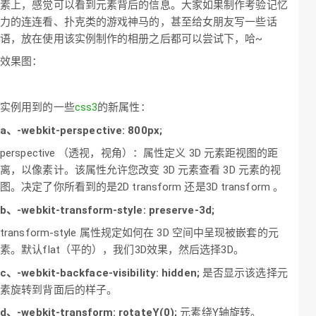
素上，感觉可以看到元素背后的信息。大家如果制作考验记忆
力的连连看、扑克类的游戏神马的，甚至给女朋友写一些话
语，放在使用该实例制作的相册之后都可以尝试下，哈~
效果图：
实例用到的一些
css3
的新属性：
a、-webkit-perspective: 800px;
perspective （透视，视角）：属性定义 3D 元素距视图的距
离，以像素计。该属性允许您改变 3D 元素查看 3D 元素的视
图。决定了你所看到的是2D transform 还是3D transform 。
b、-webkit-transform-style: preserve-3d;
transform-style 属性规定如何在 3D 空间中呈现被嵌套的元
素。默认flat（平的），我们3D效果，然后选择3D。
c、-webkit-backface-visibility: hidden;
是否显示该选择元
素旋转到背面后的样子。
d、-webkit-transform: rotateY(0);
元素绕Y轴旋转。