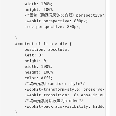
        width: 100%;

        height: 100%;

        /*舞台（动画元素的父容器）perspective*/

        -webkit-perspective: 800px;

        -moz-perspective: 800px;

    }

    #content ul li a > div {

        position: absolute;

        left: 0;

        height: 0;

        width: 100%;

        height: 100%;

        color: #fff;

        /*动画元素transform-style*/

        -webkit-transform-style: preserve-3d;

        -webkit-transition: .8s ease-in-out;

        /*动画元素背后设置为hidden*/

        -webkit-backface-visibility: hidden;

    }
