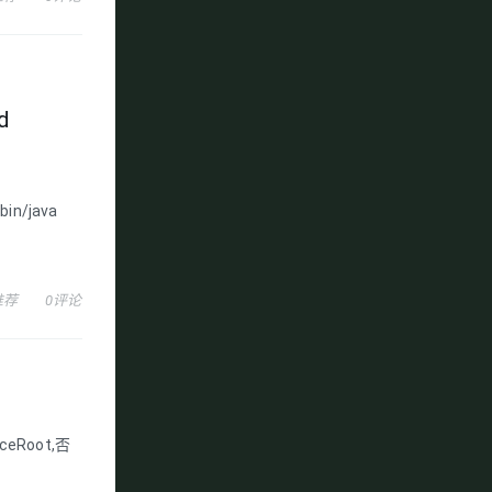
d
bin/java
推荐
0评论
eRoot,否