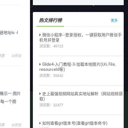
热文排行榜
更多
地址ls -l
微信小程序--登录授权，一键获取用户微信手
机号并登录
浏览数：
49723
推荐
0评论
Glide4-入门教程-3-加载本地图片(Uri, File,
resourceId等)
浏览数：
35842
何展示一.图片
史上最强视频网站真实地址解析（网站视频获
取）
的每一个图
浏览数：
32477
如何查看git版本号(查看git版本命令)
推荐
0评论