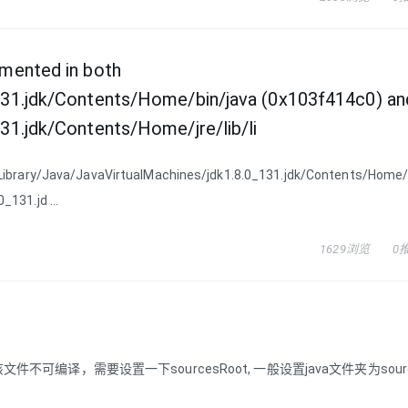
emented in both
_131.jdk/Contents/Home/bin/java (0x103f414c0) an
31.jdk/Contents/Home/jre/lib/li
/Library/Java/JavaVirtualMachines/jdk1.8.0_131.jdk/Contents/Home/
131.jd ...
1629浏览
0
现原因是，该文件不可编译，需要设置一下sourcesRoot, 一般设置java文件夹为sourc