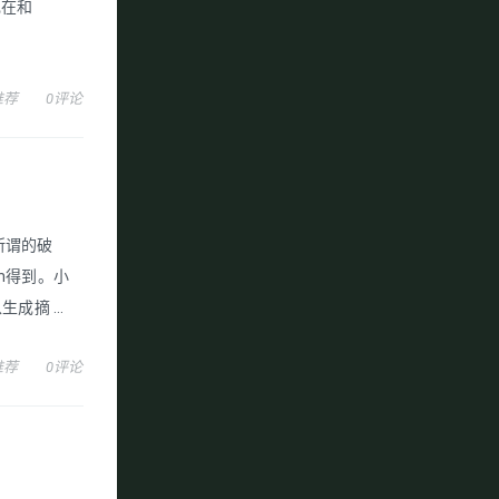
现在和
推荐
0评论
所谓的破
h得到。小
摘 ...
推荐
0评论