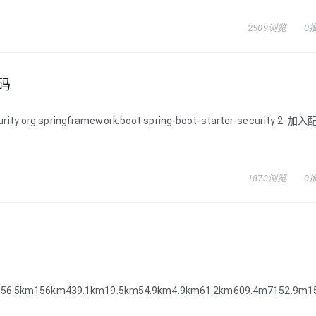
2509浏览
0
密码
g.springframework.boot spring-boot-starter-security 2. 加
1873浏览
0
km3156.5km156km439.1km19.5km54.9km4.9km61.2km609.4m7152.9