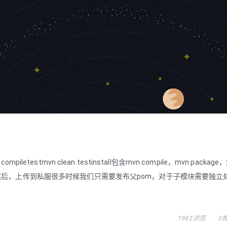
mpiletestmvn clean testinstall包含mvn compile，mvn pack
mvn install，然后，上传到私服很多时候我们只需要发布父pom，对于子模块需要独
1982浏览
0