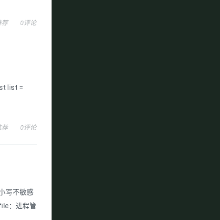
推荐
0评论
 list =
推荐
0评论
大小写不敏感
file：进程管