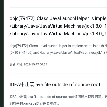
​objc[79472]: Class JavaLaunchHelper is impl
/Library/Java/JavaVirtualMachines/jdk1.8.0
/Library/Java/JavaVirtualMachines/jdk1.8.0_1
objc[79472]: Class JavaLaunchHelper is implemented in both 
(0x103f414c0) and /Library/Java/JavaVirtualMachines/jdk1.8.0_
更新时间: 2022-10-17 07:31
IDEA中出现java file outside of source root
IDEA中出现java file outside of source root该问题出
则原来的package路径需要更改 ...