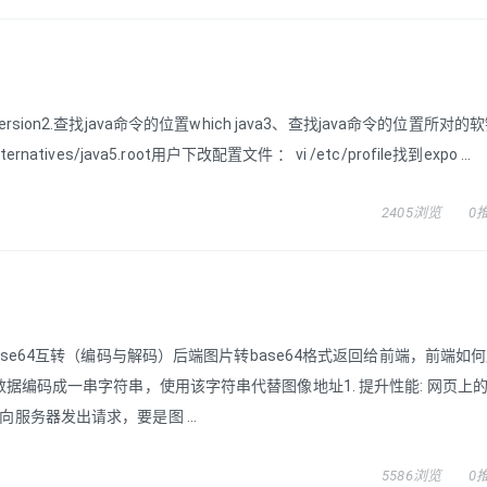
-version2.查找java命令的位置which java3、查找java命令的位置所对的软链
natives/java5.root用户下改配置文件 ： vi /etc/profile找到expo ...
2405浏览
0
与base64互转（编码与解码）后端图片转base64格式返回给前端，前端如
图片数据编码成一串字符串，使用该字符串代替图像地址1. 提升性能: 网页上
向服务器发出请求，要是图 ...
5586浏览
0