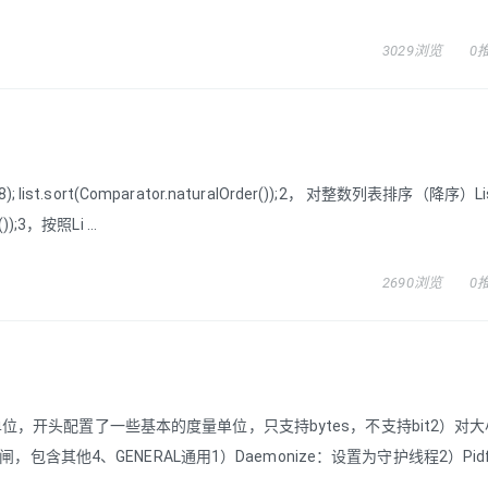
3029浏览
0
 8); list.sort(Comparator.naturalOrder());2， 对整数列表排序（降序）List
r());3，按照Li ...
2690浏览
0
置大小单位，开头配置了一些基本的度量单位，只支持bytes，不支持bit2）对
作为总闸，包含其他4、GENERAL通用1）Daemonize：设置为守护线程2）Pid