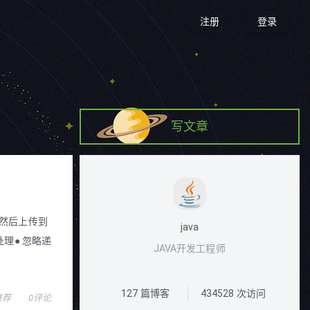
注册
登录
写文章
age，然后上传到
java
立处理● 忽略递
JAVA开发工程师
127
篇博客
434528
次访问
推荐
0评论