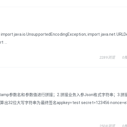
port java.io.UnsupportedEncodingException; import java.net.URLD
 ...
2289浏览
0
estamp参数名和参数值进行拼接；2.拼接业务入参Json格式字符串；3.
写字符串为最终签名appkey=test secret=123456 nonce=e38
2508浏览
0