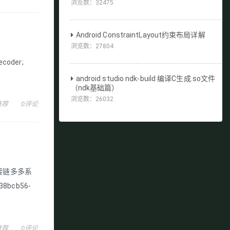
浏览数：
32475
Android ConstraintLayout约束布局详解
浏览数：
27804
ecoder;
android studio ndk-build 编译C生成.so文件
（ndk基础篇）
浏览数：
26032
推荐
0评论
拼接链多多系
bcb56-
推荐
0评论