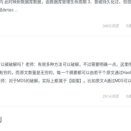
周期内 此时映射数据库数据，由数据库管理生命周期 3、曾被持久化过，但
tac ...
3400浏览
0
可以被破解吗？老师：有很多种方法可以破解，不过需要明确一点，这里
有穷的，而原文数量是无穷的，每一个摘要都可以由若干个原文通过Has
：对于MD5的破解，实际上都属于【碰撞】。比如原文A通过MD5可以生成
2914浏览
0
别