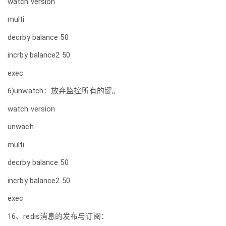
watch version
multi
decrby balance 50
incrby balance2 50
exec
6)unwatch：放弃监控所有的键。
watch version
unwach
multi
decrby balance 50
incrby balance2 50
exec
16、redis消息的发布与订阅：