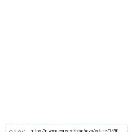
本文地址：
https://niwoxuexi.com/blog/java/article/1890