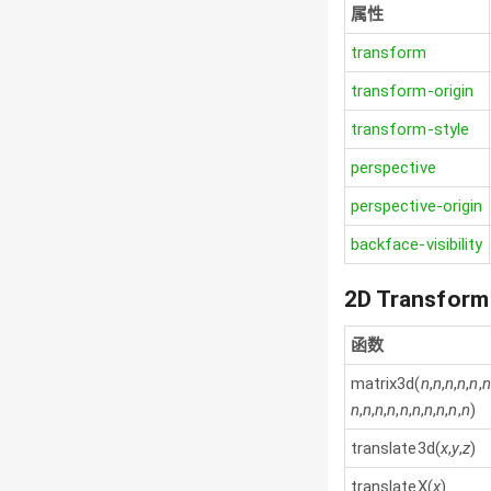
属性
transform
transform-origin
transform-style
perspective
perspective-origin
backface-visibility
2D Transfor
函数
matrix3d(
n
,
n
,
n
,
n
,
n
,
n
n
,
n
,
n
,
n
,
n
,
n
,
n
,
n
,
n
,
n
)
translate3d(
x
,
y
,
z
)
translateX(
x
)