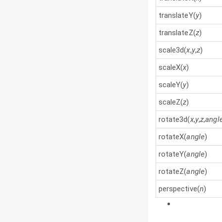
translateY(
y
)
translateZ(
z
)
scale3d(
x
,
y
,
z
)
scaleX(
x
)
scaleY(
y
)
scaleZ(
z
)
rotate3d(
x
,
y
,
z
,
angl
rotateX(
angle
)
rotateY(
angle
)
rotateZ(
angle
)
perspective(
n
)