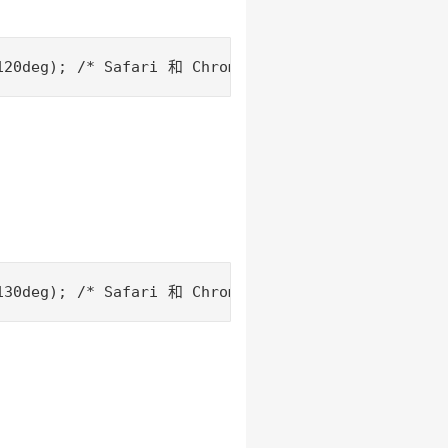
120deg); 
/* Safari 和 Chrome */
 -moz-transform: ro
130deg); 
/* Safari 和 Chrome */
 -moz-transform: ro