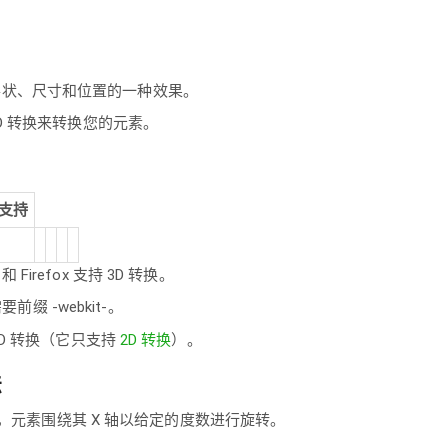
形状、尺寸和位置的一种效果。
3D 转换来转换您的元素。
支持
 10 和 Firefox 支持 3D 转换。
 需要前缀 -webkit-。
 3D 转换（它只支持
2D 转换
）。
法
) 方法，元素围绕其 X 轴以给定的度数进行旋转。