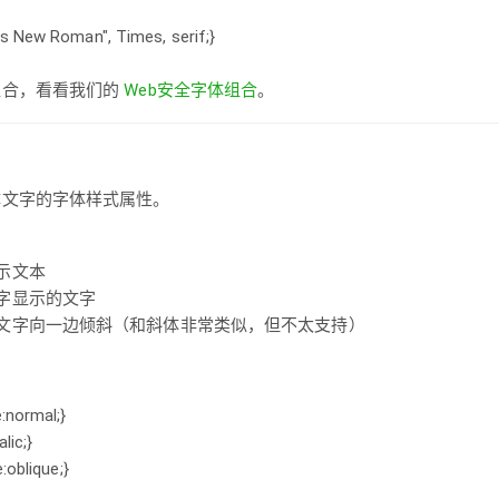
s New Roman", Times, serif;}
组合，看看我们的
Web安全字体组合
。
体文字的字体样式属性。
：
显示文本
体字显示的文字
- 文字向一边倾斜（和斜体非常类似，但不太支持）
:normal;}
alic;}
:oblique;}