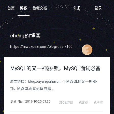
注册
登录
首页
博客
教程文档
cheng的博客
https://niwoxuexi.com/blog/user/100
MySQL的又一神器-锁，MySQL面试必备
原文链接：blog.ouyangsihai.cn >> MySQL的又一神器-
锁，MySQL面试必备 在看 ...
更新时间: 2019-10-25 03:36
3954浏览
0推荐
0评论