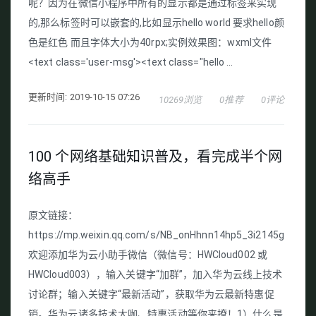
呢？因为在微信小程序中所有的显示都是通过标签来实现
的,那么标签时可以嵌套的,比如显示hello world 要求hello颜
色是红色 而且字体大小为40rpx;实例效果图：wxml文件
<text class='user-msg'><text class="hello ...
更新时间: 2019-10-15 07:26
10269浏览
0推荐
0评论
100 个网络基础知识普及，看完成半个网
络高手
原文链接：
https://mp.weixin.qq.com/s/NB_onHhnn14hp5_3i2145g
欢迎添加华为云小助手微信（微信号：HWCloud002 或
HWCloud003），输入关键字“加群”，加入华为云线上技术
讨论群；输入关键字“最新活动”，获取华为云最新特惠促
销。华为云诸多技术大咖、特惠活动等你来撩！1）什么是