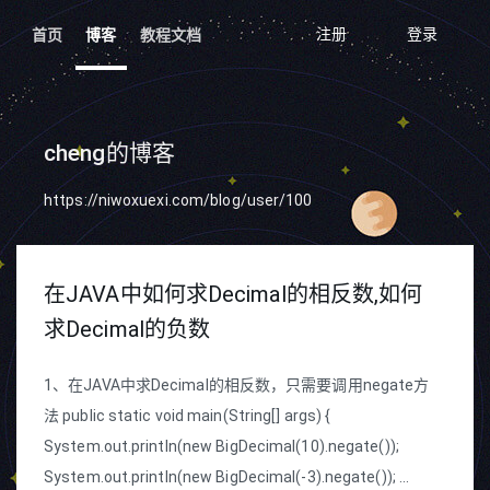
注册
登录
首页
博客
教程文档
cheng的博客
https://niwoxuexi.com/blog/user/100
在JAVA中如何求Decimal的相反数,如何
求Decimal的负数
1、在JAVA中求Decimal的相反数，只需要调用negate方
法 public static void main(String[] args) {
System.out.println(new BigDecimal(10).negate());
System.out.println(new BigDecimal(-3).negate()); ...