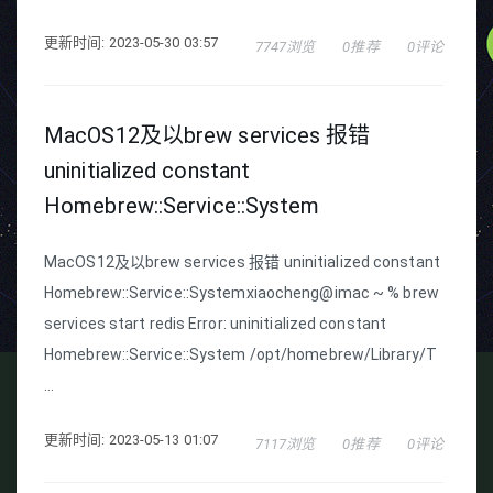
更新时间: 2023-05-30 03:57
7747浏览
0推荐
0评论
MacOS12及以brew services 报错
uninitialized constant
Homebrew::Service::System
MacOS12及以brew services 报错 uninitialized constant
Homebrew::Service::Systemxiaocheng@imac ~ % brew
services start redis Error: uninitialized constant
Homebrew::Service::System /opt/homebrew/Library/T
...
更新时间: 2023-05-13 01:07
7117浏览
0推荐
0评论