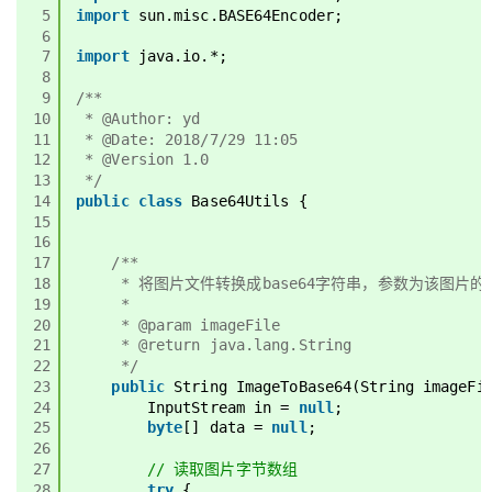
5
import
sun.misc.BASE64Encoder;
6
7
import
java.io.*;
8
9
/**
10
* @Author: yd
11
* @Date: 2018/7/29 11:05
12
* @Version 1.0
13
*/
14
public
class
Base64Utils {
15
16
17
/**
18
* 将图片文件转换成base64字符串，参数为该图片的
19
*
20
* @param imageFile
21
* @return java.lang.String
22
*/
23
public
String ImageToBase64(String imageFi
24
InputStream in = 
null
;
25
byte
[] data = 
null
;
26
27
// 读取图片字节数组
28
try
{