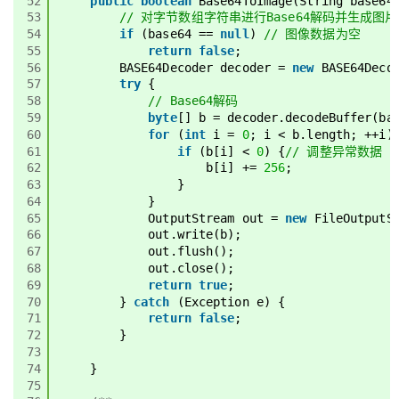
52
public
boolean
Base64ToImage(String base64
53
// 对字节数组字符串进行Base64解码并生成图片
54
if
(base64 == 
null
) 
// 图像数据为空
55
return
false
;
56
BASE64Decoder decoder = 
new
BASE64Deco
57
try
{
58
// Base64解码
59
byte
[] b = decoder.decodeBuffer(ba
60
for
(
int
i = 
0
; i < b.length; ++i)
61
if
(b[i] < 
0
) {
// 调整异常数据
62
b[i] += 
256
;
63
}
64
}
65
OutputStream out = 
new
FileOutputS
66
out.write(b);
67
out.flush();
68
out.close();
69
return
true
;
70
} 
catch
(Exception e) {
71
return
false
;
72
}
73
74
}
75