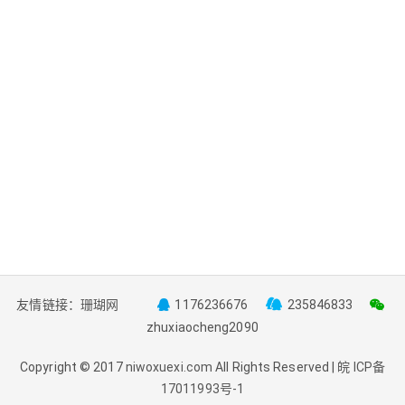
友情链接：
珊瑚网
1176236676
235846833
zhuxiaocheng2090
Copyright © 2017
niwoxuexi.com
All Rights Reserved |
皖 ICP备
17011993号-1