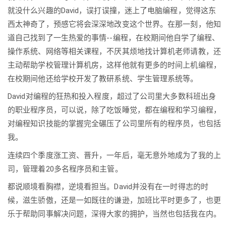
就没什么兴趣的David，误打误撞，迷上了电脑编程，觉得这东
西太神奇了，预感它将会深深地改变这个世界。在那一刻，他知
道自己找到了一生热爱的事情--编程，在校期间他自学了编程、
操作系统、网络等相关课程，不厌其烦地找计算机老师请教，还
主动帮助学校管理计算机房，这样他就有更多的时间上机编程，
在校期间他还给学校开发了教研系统、学生管理系统等。
David对编程的狂热和投入程度，超过了公司里大多数科班出身
的职业程序员，可以说，除了吃饭睡觉，都在编程和学习编程，
对编程知识技能的掌握完全碾压了公司里所有的程序员，也包括
我。
连续四个季度涨工资、晋升，一年后，毫无意外地成为了我的上
司，管理着20多名程序员和主管。
都说顺境看胸襟，逆境看担当。David并没有在一时得志的时
候，滋生骄傲，还是一如既往的谦逊，加班比平时更多了，也更
乐于帮助同事解决问题，深得大家的拥护，当然也包括我在内。