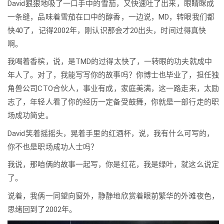
David狠狠地吸了一口手中的雪茄，又快速吐了出来，眼睛眯成
一条缝，品味着雪茄在口中的醇香，一边说，MD，转眼我们都
快40了，记得2002年，刚认识那会才20出头，时间过得真快
啊。
我喝着香槟，说，是TMD的过得太快了，一转眼的功夫就成中
年人了。对了，我能写写你的故事吗？你博士也毕业了，担任独
角兽公司CTO合伙人，事业有成，家庭美满，这一路走来，太励
志了，年轻人看了你的经历一定备受鼓舞，你就是一部行走的职
场成功简史。
David笑着摇摇头，晃着手里的红酒杯，说，我有什么可写的，
你不也是职场成功人士吗？
我说，那咱俩的故事一起写，你是红花，我是绿叶，就这么说定
了。
说着，我俩一同望向窗外，静静地欣赏着眼前繁华的外滩夜色，
思绪回到了2002年。