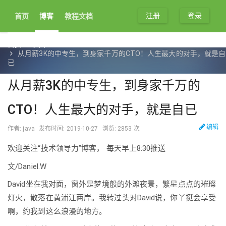
注册
登录
首页
博客
教程文档
首页
文章
从月薪3K的中专生，到身家千万的CTO！人生最大的对手，就是自
已
从月薪3K的中专生，到身家千万的
CTO！人生最大的对手，就是自已
编辑
作者: java
发布时间: 2019-10-27
浏览: 2853 次
欢迎关注“技术领导力”博客， 每天早上8:30推送
文/Daniel.W
David坐在我对面，窗外是梦境般的外滩夜景，繁星点点的璀璨
灯火，散落在黄浦江两岸。我转过头对David说，你丫挺会享受
啊，约我到这么浪漫的地方。